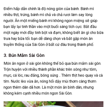
Điểm hấp dẫn chính là độ nóng giòn của bánh. Bánh mì
nhiều thịt, trứng, bánh mì chả và chả rươi làm say lòng
người. Ăn một miếng bánh mì không ngon miệng sẽ giúp
bạn lấy lại tinh thần vào một buổi sáng tích cực. Bắt đầu
một ngày mới đầy tinh bột và đạm, không biết ăn gì cho bữa
trưa hay bữa tối. bạn dễ dàng chọn và bắt gặp món ăn
truyền thống của Sài Gòn ở bất cứ đâu trong thành phố.
3. Bún Mắm Sài Gòn
Món ăn ngon ở sài gòn không thể bỏ qua bún mắm sài gòn.
Trộn huyện với nhiều thành phần khác trên sông như tôm,
mực, cá lóc, rau đắng, bông súng .. Thêm thịt heo quay và cà
tím. Nước lèo vừa ăn, nóng hổi dậy mùi thơm càng thơm
ngon thêm dân dã hơn. Là một món ăn bình dân, nhưng
không kém cạnh nhiều món ngon Sài Gòn.