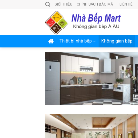
Skip
GIỚI THIỆU
CHÍNH SÁCH BẢO MẬT
LIÊN HỆ
to
content
Thiết bị nhà bếp
Không gian bếp